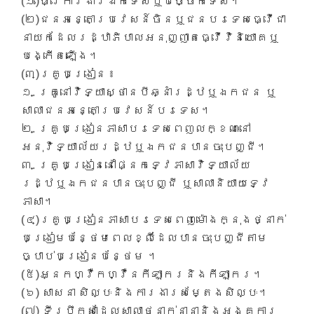
(១)ធ្វើការងារឯកទេសឬបច្ចេកទេស។
(២)ជនអន្តោប្រវេសន៍ចិនឬជនបរទេសធ្វើជា
នាយកដែលរដ្ឋាភិបាលអនុញ្ញាតធ្វើវិនិយោគឬ
បង្កើតឡើង។
(៣)គ្រូបង្រៀន ៖
១. គ្រូនៅវិទ្យាស្ថានបីឆ្នាំរដ្ឋឬឯកជន ឬ
សាលាជនអន្តោប្រវេសន៍បរទេស។
២. គ្រូបង្រៀនភាសាបរទេសពេញលក្ខណៈនៅ
អនុវិទ្យាល័យរដ្ឋឬឯកជនបានចុះបញ្ជី។
៣. គ្រូបង្រៀននៅផ្នែកទ្វេភាសាវិទ្យាល័យ
រដ្ឋឬឯកជនបានចុះបញ្ជី ឬសាលានិយាយទ្វេ
ភាសា។
(៤)គ្រូបង្រៀនភាសាបរទេសពេញម៉ោងក្នុងថ្នាក់
បង្រៀមបន្ថែមពេលខ្លីដែលបានចុះបញ្ជីតាម
ច្បាប់បង្រៀនបន្ថែម ។
(៥)អ្នកហ្វឺកហ្វឺនកីឡាករនិងកីឡាករ។
(៦) សាសនា សិល្បៈនិងការងារសម្តែងសិល្បៈ។
(៧) ទីប្រឹក្សាដែលសាលាថ្នាក់នានានិងអង្គការ