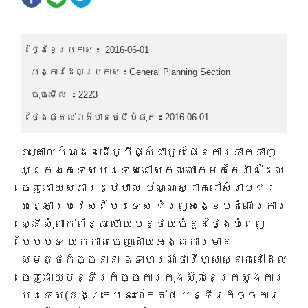
ថ្ងៃខែប្រកាស：
2016-06-01
អង្ការដែលប្រកាស：General Planning Section
ចុចមើល ：2223
ថ្ងៃផ្តល់ពត៌មានថ្មីបំផុត：2016-06-01
១.គោលបំណង ៖ ដើម្បីផ្សំជាមួយផែនការទាក់ទាញ
អ្នកឯកទេសបរទេសនៅសកលលោកមកតៃវ៉ាន់ដែល
ចេញដោយសភារដ្ឋបាល ប័ណ្ណស្នាក់នៅសំរាប់ជន
អន្តោប្រវេសន៍បរទេស ជំរុញសង្ខេបដំណើរការ
ស្នើសុំពាក់ព័ន្ធ ហើយបន្ថយចំនួនថ្ងៃបំពេញ
បែបបទ យកកាតចេញដោយអង្គការមាន
សមត្ថកិច្ចនានា ឧទាហរណ៍ថាវីហ្សាស្នាក់នៅដែល
ចេញដោយមន្ទីរកិច្ចការកុងស៊ុលនៃក្រសួងការ
បរទេស(ខាងក្រោមនេះហៅកាត់ថា មន្ទីរកិច្ចការ