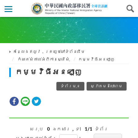
កន្លែងឥលូវ
ត្រឡប់ទៅទំព័រដើម
កំណត់សំគាល់អំពីការស្នើសុំ
កម្មវិធីអនឡាញ
កម្មវិធីអនឡាញ
ទំព័រមុន
ស្វាគមន៍បោះពម
សរុប
0
ឯកសារ，ទI
1/1
ទំព័រ