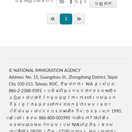
បង្ហាញរាល់ទំព័រ
ចំនួន
1
© NATIONAL IMMIGRATION AGENCY
Address: No. 15, Guangzhou St., Zhongzheng District, Taipei
City 100-213, Taiwan, ROC. ទីស្នាក់ការ NIA ទូរស័ព្ទ:
886-2-2388-9393 ប្រសិនបើអ្នកចង់ទាក់ទងមកយើង
ខ្ញុំសម្រាប់អាជីវកម្មផ្លូវការការហៅរបស់អ្នក
នឹងត្រូវបានផ្ទេរទៅកាន់នាយកដ្ឋានសមរម្យ។
ព័ត៌មានសម្រាប់ជនបរទេសនៅតៃវ៉ាន់: ក្នុងស្រុក 1990,
នៅក្រៅប្រទេស 886-800-001990 ។ ម៉ោងការិយាល័យនៃ
មជ្ឈមណ្ឌលសេវាកម្មរបស់ NIA នៅទូទាំងប្រទេស
ចាប់ពីម៉ោង 08:00 ព្រឹក - 17:00 ល្ងាច។ តាមរយៈអាហារ