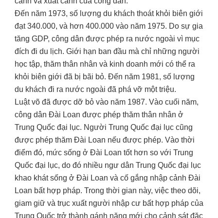
cảnh và xuất cảnh của công dân.
Đến năm 1973, số lượng du khách thoát khỏi biên giới
đạt 340.000, và hơn 400.000 vào năm 1975. Do sự gia
tăng GDP, công dân được phép ra nước ngoài vì mục
đích đi du lịch. Giới hạn ban đầu mà chỉ những người
học tập, thăm thân nhân và kinh doanh mới có thể ra
khỏi biên giới đã bị bãi bỏ. Đến năm 1981, số lượng
du khách đi ra nước ngoài đã phá vỡ một triệu.
Luật võ đã được dỡ bỏ vào năm 1987. Vào cuối năm,
công dân Đài Loan được phép thăm thân nhân ở
Trung Quốc đại lục. Người Trung Quốc đại lục cũng
được phép thăm Đài Loan nếu được phép. Vào thời
điểm đó, mức sống ở Đài Loan tốt hơn so với Trung
Quốc đại lục, do đó nhiều ngư dân Trung Quốc đại lục
khao khát sống ở Đài Loan và cố gắng nhập cảnh Đài
Loan bất hợp pháp. Trong thời gian này, việc theo dõi,
giam giữ và trục xuất người nhập cư bất hợp pháp của
Trung Quốc trở thành gánh nặng mới cho cảnh sát đặc