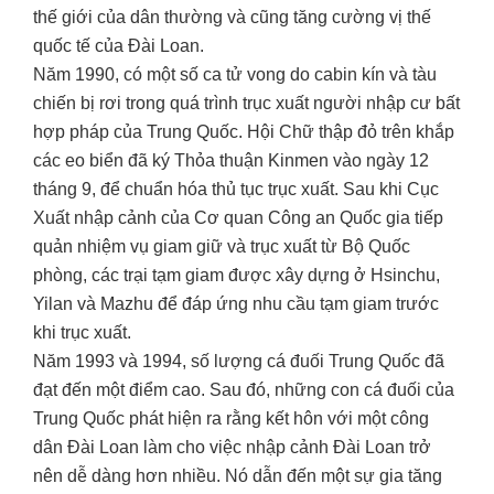
thế giới của dân thường và cũng tăng cường vị thế
quốc tế của Đài Loan.
Năm 1990, có một số ca tử vong do cabin kín và tàu
chiến bị rơi trong quá trình trục xuất người nhập cư bất
hợp pháp của Trung Quốc. Hội Chữ thập đỏ trên khắp
các eo biển đã ký Thỏa thuận Kinmen vào ngày 12
tháng 9, để chuẩn hóa thủ tục trục xuất. Sau khi Cục
Xuất nhập cảnh của Cơ quan Công an Quốc gia tiếp
quản nhiệm vụ giam giữ và trục xuất từ ​​Bộ Quốc
phòng, các trại tạm giam được xây dựng ở Hsinchu,
Yilan và Mazhu để đáp ứng nhu cầu tạm giam trước
khi trục xuất.
Năm 1993 và 1994, số lượng cá đuối Trung Quốc đã
đạt đến một điểm cao. Sau đó, những con cá đuối của
Trung Quốc phát hiện ra rằng kết hôn với một công
dân Đài Loan làm cho việc nhập cảnh Đài Loan trở
nên dễ dàng hơn nhiều. Nó dẫn đến một sự gia tăng