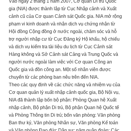
Vào ngày 2 tháng 1 năm 2007, Cơ quan Di trú Quốc
gia (NIA) được thành lập từ Cục Nhập cảnh và Xuất
cảnh cũ của Cơ quan Cảnh sát Quốc gia. NIA mở rộng
phạm vi kinh doanh và nhận dịch vụ chứng nhận từ
Hội đồng Cộng đồng ở nước ngoài, chăm sóc và hỗ
trợ người nhập cư từ Cục Đăng ký Hộ khẩu, hộ chiếu
và dịch vụ kiểm tra tài liệu du lịch từ Cục Cảnh sát
Hàng không và Sở Cảnh sát Cảng và Trung Quốc và
người nước ngoài làm việc với Cơ quan Công an
Quốc gia và đồn công an. Một số nhân viên được
chuyển từ các phòng ban nêu trên đến NIA.
Theo các quy định về các chức năng và nhiệm vụ của
Cơ quan quản lý xuất nhập cảnh quốc gia, Bộ Nội vụ,
NIA đã thành lập bốn bộ phận: Phòng Quan hệ Xuất
nhập cảnh, Bộ phận Di trú, Bộ phận Quan hệ Quốc tế
và Phòng Thông tin Di trú; bốn văn phòng: Văn phòng
Ban thư ký, Văn phòng Nhân sự, Văn phòng Kế toán
và Văn phòng Đạo đức Dân sự; năm quân đoàn: Các