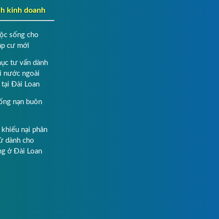
nh kinh doanh
uộc sống cho
ập cư mới
ục tư vấn dành
i nước ngoài
 tại Đài Loan
ống nạn buôn
 khiếu nại phân
xử dành cho
ng ở Đài Loan