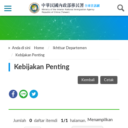
Anda di sini
Home
Ikhtisar Departemen
Kebijakan Penting
Kebijakan Penting
Kembali
Cetak
Menampilkan
Jumlah
0
daftar itemdi
1/1
halaman.