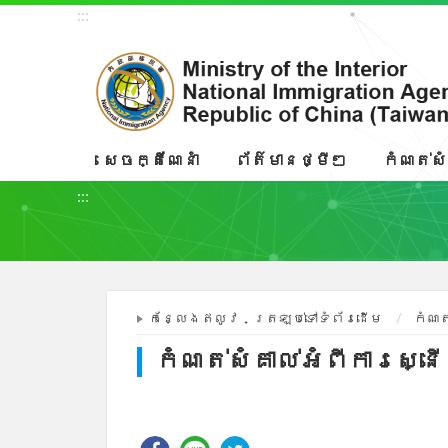
:::
សេចក្តីណែនាំ
ព័ត៌មានថ្មីៗ
កំណត់សំ
:::
កន្លែងឥលូវ
ត្រឡប់ទៅទំព័រដើម
កំណត
កំណត់សំគាល់អំពីការស្នើស