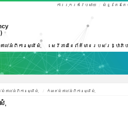
ការរុករកវែបសាយ
សំនួរតែងតែ
គាល់អំពីការស្នើសុំ
សេរីភាពនៃព័ត៌មានរបស់រដ្ឋាភិប
់សំគាល់អំពីការស្នើសុំ
កំណត់សំគាល់អំពីការស្នើសុំ
ុំ