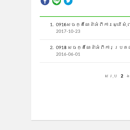
1
0916សេចក្តីណែនាំអំពីការស្ន
2017-10-23
2
0918 សេចក្តីណែនាំអំពីការប
2016-06-01
សរុប
2
ឯ