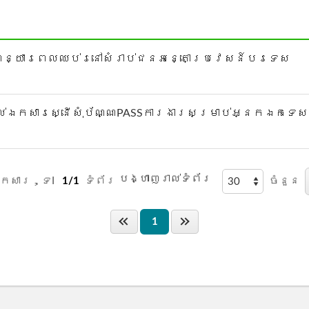
ើសុំពន្យារពេលឈប់រនៅសំរាប់ជនអន្តោប្រវេសន៍បរទេស
្រគល់ឯកសារស្នើសុំប័ណ្ណPASSការងារសម្រាប់អ្នកឯកទ
បង្ហាញរាល់ទំព័រ
កសារ，ទI
1/1
ទំព័រ
ចំនួន
1