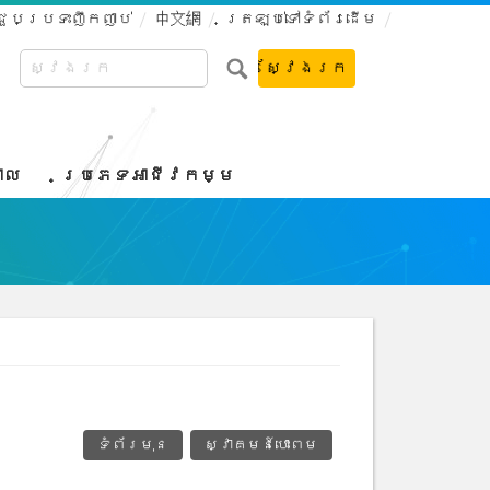
ជួបប្រទះញឹកញាប់
中文網
ត្រឡប់ទៅទំព័រដើម
ាល
ប្រភេទអាជីវកម្ម
ទំព័រមុន
ស្វាគមន៍បោះពម