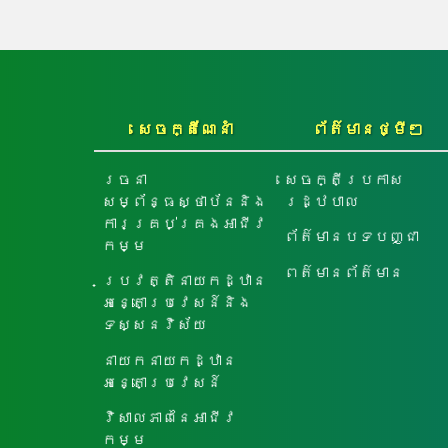
សេចក្តីណែនាំ
ព័ត៌មានថ្មីៗ
រចនា
សេចក្តីប្រកាស
សម្ព័ន្ធស្ថាប័ននិង
រដ្ឋបាល
ការគ្រប់គ្រងអាជីវ
ព័ត៌មានបទបញ្ជា
កម្ម
ពត៌មានព័ត៌មាន
ប្រវត្តិនាយកដ្ឋាន
អន្តោប្រវេសន៍និង
ទស្សនវិស័យ
នាយកនាយកដ្ឋាន
អន្តោប្រវេសន៍
វិសាលភាពនៃអាជីវ
កម្ម