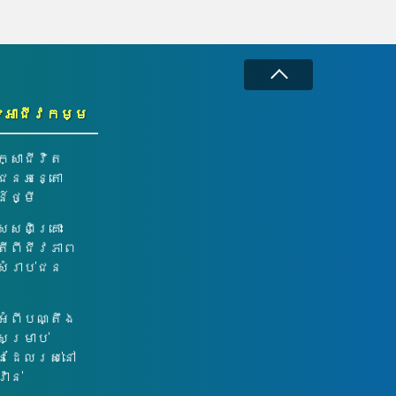
ទអាជីវកម្ម
ក្សាជីវិត
់ជនអន្តោ
៍ថ្មី
េសពិគ្រោះ
តីពីជីវភាព
់សំរាប់ជន
អំពីបណ្តឹង
សម្រាប់
នដែលរស់នៅ
៉ាន់