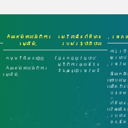
កំណត់សំគាល់អំពីការ
សេរីភាពនៃព័ត៌មាន
ប្រភេ
ស្នើសុំ
របស់រដ្ឋាភិបាល
ការប្រឹ
សម្រាប
កម្មវិធីអនឡាញ
ផ្នែកផ្លូវច្បាប់
ប្រវេសន
ស្ដីពីការឆ្លងដែន
កំណត់សំគាល់អំពីការ
និងអន្ដោប្រវេសន៍
ចំណែកពិស
ស្នើសុំ
យោបល់ស្
នៅតៃវ៉ាន
បរទេស
ព័ត៌មាន
រើសអើង
ប្រជាជ
ក្នុងតៃវ